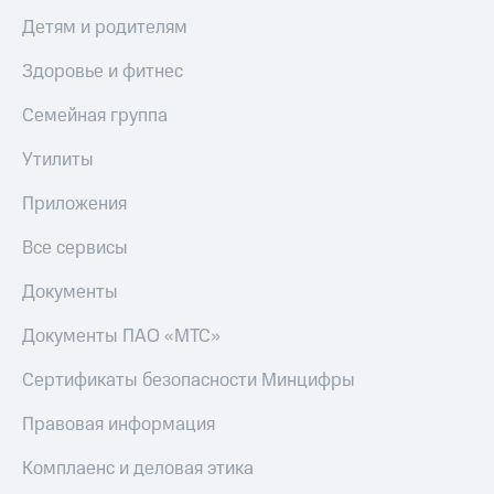
МТС
КИОН
Детям и родителям
Деньги
Строки
МТС
Здоровье и фитнес
Накопления
Live
Семейная группа
Откладывайте
Гудок
деньги
Утилиты
и получайте
Мой
доход 15%
МТС
Приложения
Акции
Условия
Все
пополнения
Все сервисы
приложения
Финансы
Скидка
Документы
Инвестиции
30%
на связь
Документы ПАО «МТС»
Получайте
доход
онлайн
Тарифы
Сертификаты безопасности Минцифры
Страхование
RED,
РИИЛ
Правовая информация
Покупка
и МТС Супер
полисов
дешевле
Комплаенс и деловая этика
онлайн
при оплате