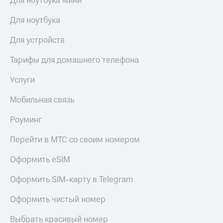
Для ноутбука мини
висы и подписки
Сертификаты
МТС
безопасности
Для ноутбука
Premium
Всё
Подписка
Для устройств
под
на гигабайты
рукой
интернета,
Тарифы для домашнего телефона
в Мой МТС
фильмы,
музыка
Услуги
Посмотрите,
и многое
что
другое
Мобильная связь
полезного
Семейная
есть
группа
Роуминг
в нашем
приложении
Скидка
Перейти в МТС со своим номером
на тарифы,
КИОН
общие
Оформить eSIM
подписки
КИОН
и услуги,
Музыка
Оформить SIM-карту в Telegram
доступ
к геолокации
КИОН
Оформить чистый номер
Кино,
Строки
музыка,
книги
Выбрать красивый номер