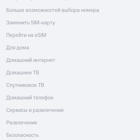
Live
и не
только
Больше возможностей выбора номера
Гудок
Безопасность
Заменить SIM-карту
Мой
МТС
Финансы
Перейти на eSIM
Все
Детям
Для дома
приложения
и родителям
Домашний интернет
Инвестиции
Здоровье
и фитнес
Домашнее ТВ
Получайте
доход
Приложения
онлайн
Спутниковое ТВ
от МТС
Страхование
Домашний телефон
Акции
Покупка
полисов
Сервисы и развлечения
Приложения
онлайн
КИОН
Скидка 30%
Развлечения
на связь
КИОН
Музыка
Безопасность
С картой