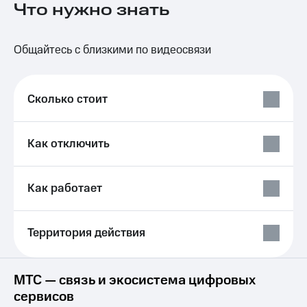
Что нужно знать
на связь
Роуминг
Тарифы
Общайтесь с близкими по видеосвязи
RED,
Семейная
РИИЛ
группа
и МТС
Супер
Сколько стоит
Заказать
дешевле
SIM-
при
карту
оплате
с карты
Как отключить
Оформить
МТС
eSIM
Деньги
Как работает
SIM-
Выберите
карта
и подключите
для
ТВ
иностранцев
Территория действия
с выгодным
тарифом
Оформить
чистый
Тарифы
МТС — связь и экосистема цифровых
номер
сервисов
Интернет,