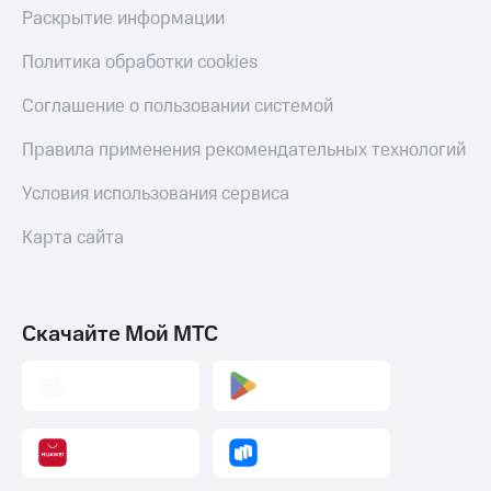
Скидка 30%
с карты
Раскрытие информации
на связь
МТС Деньги
Политика обработки cookies
С картой
Обзоры
МТС
товаров
Соглашение о пользовании системой
Деньги
МТС
Скидки
Правила применения рекомендательных технологий
Накопления
до 40%
на смартфоны
Условия использования сервиса
Откладывайте
деньги
при
Карта сайта
и получайте
покупке
доход 15%
со связью
Платежи
МТС
и
переводы
Скачайте Мой МТС
Пополнить
номер
МТС
Настройки
автоплатежа