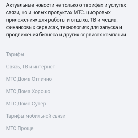
Выбрать
ТВ и телефон
Актуальные новости не только о тарифах и услугах
красивый
для дома
связи, но и новых продуктах МТС: цифровых
номер
Услуги
приложениях для работы и отдыха, ТВ и медиа,
Заменить
финансовых сервисах, технологиях для запуска и
SIM-
Личный
продвижения бизнеса и других сервисах компании
карту
кабинет
интернета
Перейти
и
на
Тарифы
ТВ
eSIM
Личный
кабинет
Связь, ТВ и интернет
Для дома
спутникового
Выберите
ТВ
МТС Дома Отлично
и подключите
Скачать
ТВ
приложение
МТС Дома Хорошо
с выгодным
Мой
тарифом
МТС
МТС Дома Супер
Акции
Тарифы
Тарифы мобильной связи
Интернет,
ТВ и телефон
Видеонаблюдение
МТС Проще
для дома
для дома