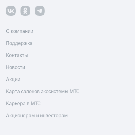
Пополнить
номер
другого
оператора
О компании
Оплата
интернета
Поддержка
и
ТВ
Контакты
Переводы
Новости
с
телефона
Акции
на карту
Карта салонов экосистемы МТС
МТС Pay
Оплата
Карьера в МТС
по QR-
коду
Акционерам и инвесторам
за границей
тернет-магазин