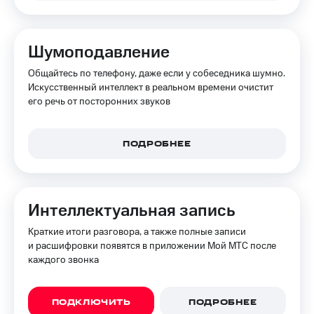
на связь
Роуминг
Тарифы
Шумоподавление
RED,
Семейная
РИИЛ
Общайтесь по телефону, даже если у собеседника шумно.
группа
и МТС
Искусственный интеллект в реальном времени очистит
Супер
его речь от посторонних звуков
Заказать
дешевле
SIM-
при
карту
оплате
с карты
ПОДРОБНЕЕ
Оформить
МТС
eSIM
Деньги
SIM-
Выберите
Интеллектуальная запись
карта
и подключите
для
ТВ
Краткие итоги разговора, а также полные записи
иностранцев
с выгодным
и расшифровки появятся в приложении Мой МТС после
тарифом
каждого звонка
Оформить
чистый
Тарифы
номер
ПОДКЛЮЧИТЬ
ПОДРОБНЕЕ