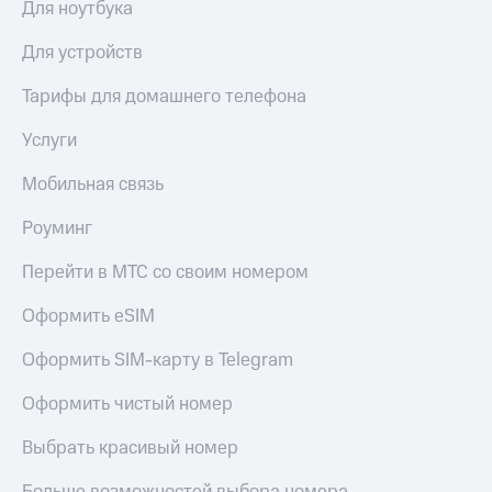
Для ноутбука
КИОН
Скидка 30%
Музыка
Для устройств
на связь
КИОН
Тарифы для домашнего телефона
С картой
Строки
МТС
Услуги
Деньги
Live
МТС
Мобильная связь
Гудок
Накопления
Роуминг
Мой
Откладывайте
МТС
деньги
Перейти в МТС со своим номером
и получайте
Все
доход 15%
Оформить eSIM
приложения
Акции
Финансы
Оформить SIM-карту в Telegram
Инвестиции
Условия
пополнения
Оформить чистый номер
Получайте
доход
Скидка
Выбрать красивый номер
онлайн
30%
на связь
Страхование