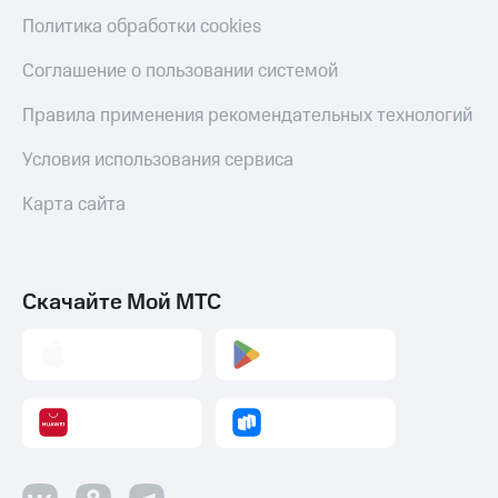
Оплата
Политика обработки cookies
по QR-
коду
Соглашение о пользовании системой
за границей
Правила применения рекомендательных технологий
тернет-магазин
Смартфоны
Условия использования сервиса
Наушники
Карта сайта
и
колонки
Умные
часы
Скачайте Мой МТС
и
трекеры
Умный
дом
Планшеты
Акции