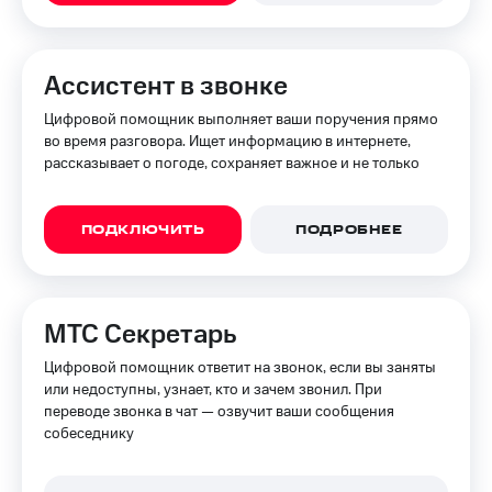
Интернет,
Выбрать
ТВ и телефон
красивый
для дома
номер
Ассистент в звонке
Заменить
Услуги
SIM-
Цифровой помощник выполняет ваши поручения прямо
карту
во время разговора. Ищет информацию в интернете,
Личный
рассказывает о погоде, сохраняет важное и не только
кабинет
Перейти
интернета
на
и
eSIM
ТВ
ПОДКЛЮЧИТЬ
ПОДРОБНЕЕ
Личный
Для дома
кабинет
Выберите
спутникового
и подключите
ТВ
ТВ
МТС Секретарь
Скачать
с выгодным
приложение
тарифом
Цифровой помощник ответит на звонок, если вы заняты
Мой
или недоступны, узнает, кто и зачем звонил. При
МТС
переводе звонка в чат — озвучит ваши сообщения
Акции
Тарифы
собеседнику
Интернет,
ТВ и телефон
Видеонаблюдение
для дома