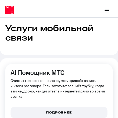
Перенести
ка 30% на связь
обильная связь
Сервисы и подписки
Интернет-магазин
Для дома
Скидка 30% на связь
Личные кабинеты
Финансы
Приложения
номер
ичные кабинеты
в МТС
Мобильная
связь
Услуги мобильной
Тарифы
Интернет
связи
и
ТВ
Услуги
Спутниковое
ТВ
Роуминг
МТС
AI Помощник МТС
Деньги
Личный
Очистит голос от фоновых шумов, пришлёт запись
кабинет
Мобильная связь
Скачать
и итоги разговора. Если захотите: возьмёт трубку, когда
Перенести
приложение
вам неудобно, найдёт ответ в интернете прямо во время
номер
Мой
звонка
в МТС
МТС
Акции
Тарифы
ПОДРОБНЕЕ
Скидка 30%
Услуги