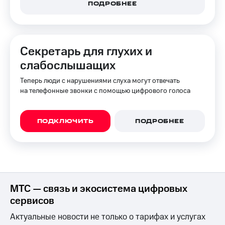
для дома
ПОДРОБНЕЕ
Услуги
149 ₽/
мес
Акции
Секретарь для глухих и
МТС
Домашний
слабослышащих
Premium
интернет
Теперь люди с нарушениями слуха могут отвечать
Подписка
Домашнее
на телефонные звонки с помощью цифрового голоса
на гигабайты
ТВ
интернета,
фильмы,
Спутниковое
музыка
ПОДКЛЮЧИТЬ
ПОДРОБНЕЕ
ТВ
и многое
другое
Домашний
телефон
Семейная
группа
Перейти
в МТС
Скидка
МТС — связь и экосистема цифровых
со своим
на тарифы,
сервисов
номером
общие
подписки
Актуальные новости не только о тарифах и услугах
Поддержка
и услуги,