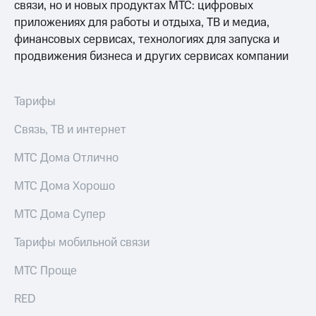
связи, но и новых продуктах МТС: цифровых
доступ
приложениях для работы и отдыха, ТВ и медиа,
висы и подписки
к геолокации
МТС
финансовых сервисах, технологиях для запуска и
Сертификаты
Premium
продвижения бизнеса и других сервисах компании
безопасности
Подписка
Всё
на гигабайты
Тарифы
интернета,
под
фильмы,
рукой
Связь, ТВ и интернет
музыка
в Мой МТС
и многое
МТС Дома Отлично
другое
Посмотрите,
что
Семейная
МТС Дома Хорошо
полезного
группа
есть
МТС Дома Супер
в нашем
Скидка
приложении
на тарифы,
Тарифы мобильной связи
общие
КИОН
подписки
МТС Проще
и услуги,
КИОН
доступ
Музыка
RED
к геолокации