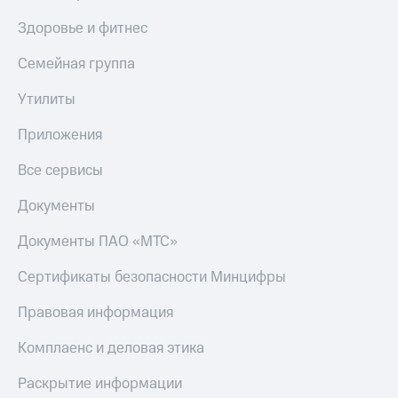
Пополнить
Здоровье и фитнес
номер
МТС
Семейная группа
Настройки
автоплатежа
Утилиты
Пополнить
Приложения
номер
другого
Все сервисы
оператора
Документы
Оплата
интернета
Документы ПАО «МТС»
и
ТВ
Сертификаты безопасности Минцифры
Переводы
Правовая информация
с
телефона
Комплаенс и деловая этика
на карту
МТС Pay
Раскрытие информации