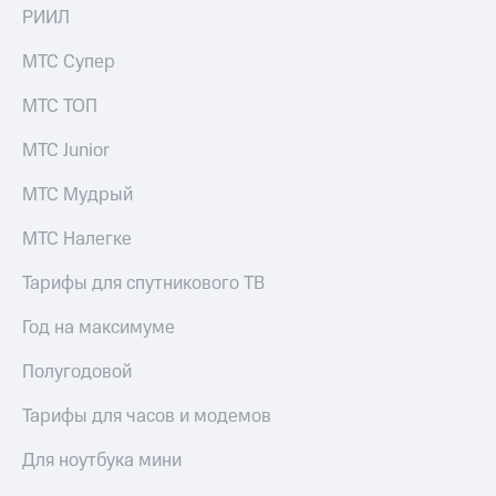
КИОН
РИИЛ
Кино,
Строки
музыка,
МТС Супер
книги
Live
и не
только
МТС ТОП
Гудок
Безопасность
МТС Junior
Мой
МТС
Финансы
МТС Мудрый
Все
Детям
МТС Налегке
приложения
и родителям
Тарифы для спутникового ТВ
Инвестиции
Здоровье
и фитнес
Год на максимуме
Получайте
доход
Приложения
Полугодовой
онлайн
от МТС
Страхование
Тарифы для часов и модемов
Акции
Покупка
Для ноутбука мини
Приложения
полисов
КИОН
онлайн