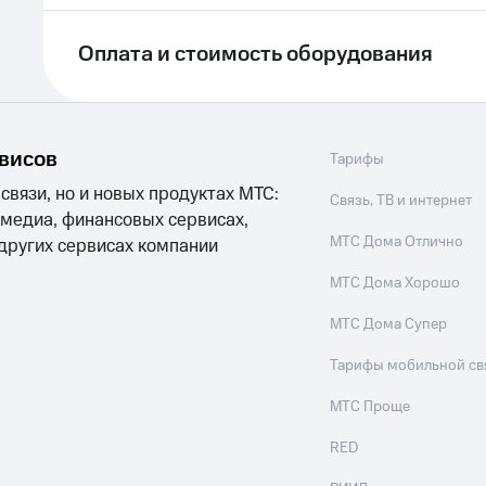
ле при оплате с карты МТС Деньги
Оплата и стоимость оборудования
рвисов
Тарифы
 связи, но и новых продуктах МТС:
Связь, ТВ и интернет
 медиа, финансовых сервисах,
МТС Дома Отлично
 других сервисах компании
МТС Дома Хорошо
МТС Дома Супер
Тарифы мобильной св
МТС Проще
RED