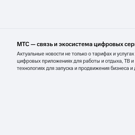
Тарифы RED, РИИЛ и МТС Супер дешев
Обзоры товаров
Скидки до 40%
МТС — связь и экосистема цифровых се
на смартфоны
Актуальные новости не только о тарифах и услугах
при покупке со связью МТС
цифровых приложениях для работы и отдыха, ТВ и
технологиях для запуска и продвижения бизнеса и