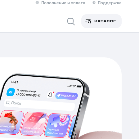
Пополнение и оплата
Поддержка
Скидка 30% на связь
Личные кабинеты
КАТАЛОГ
Мобильная связь
IM-карта для иностранцев
M
Для дома
ерейти в МТС со своим
ой МТС
Сервисы и подписки
фитнес
Приложения от МТС