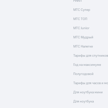
РИИЛ
МТС Супер
МТС ТОП
МТС Junior
МТС Мудрый
МТС Налегке
Тарифы для спутников
Год на максимуме
Полугодовой
Тарифы для часов и м
Для ноутбука мини
Для ноутбука