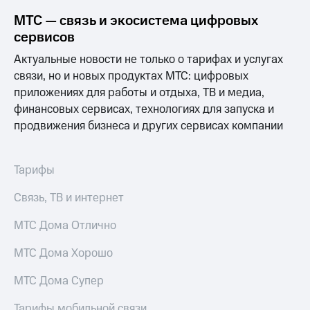
выкупа
МТС — связь и экосистема цифровых
акций
Дивиденды
сервисов
Рынок
Актуальные новости не только о тарифах и услугах
облигаций
связи, но и новых продуктах МТС: цифровых
Описание
приложениях для работы и отдыха, ТВ и медиа,
Еврооблигации-2023
финансовых сервисах, технологиях для запуска и
Уведомление
продвижения бизнеса и других сервисах компании
о
погашении
именных
облигаций
Тарифы
Другое
Связь, ТВ и интернет
Регистратор
Реквизиты
МТС Дома Отлично
Контакты
йчивое развитие
МТС Дома Хорошо
и деловая этика
На главную
МТС Дома Супер
Тарифы мобильной связи