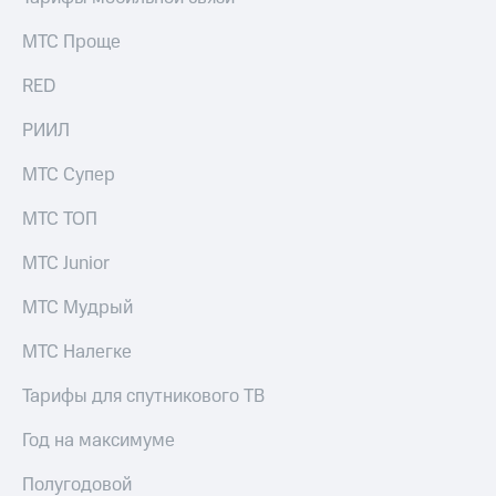
МТС Проще
RED
РИИЛ
МТС Супер
МТС ТОП
МТС Junior
МТС Мудрый
МТС Налегке
Тарифы для спутникового ТВ
Год на максимуме
Полугодовой