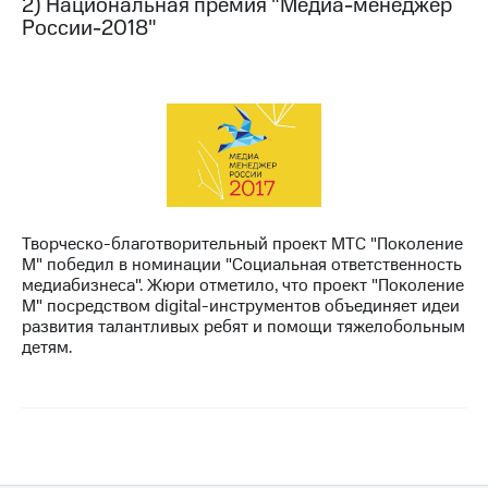
2) Национальная премия "Медиа-менеджер
Раскрытие
России-2018"
информации
Информация
акционерам
Документы
ПАО
"МТС"
Собрания
акционеров
Личный
кабинет
акционера
Творческо-благотворительный проект МТС "Поколение
Акционерный
М" победил в номинации "Социальная ответственность
капитал
медиабизнеса". Жюри отметило, что проект "Поколение
Контроль
М" посредством digital-инструментов объединяет идеи
и
развития талантливых ребят и помощи тяжелобольным
аудит
детям.
Рынок
акций
Описание
Программа
приобретения
Порядок