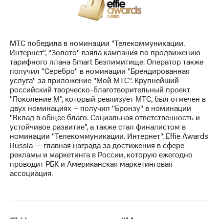
МТС
о технологиях
МТС победила в номинации "Телекоммуникации.
Достижения
Интернет", "Золото" взяла кампания по продвижению
тарифного плана Smart Безлимитище. Оператор также
Интервью
получил "Серебро" в номинации "Брендированная
услуга" за приложение "Мой МТС". Крупнейший
Финансовая
российский творческо-благотворительный проект
отчетность
"Поколение М", который реализует МТС, был отмечен в
двух номинациях – получил "Бронзу" в номинации
Контакты
"Вклад в общее благо. Социальная ответственность и
устойчивое развитие", а также стал финалистом в
Новости
номинации "Телекоммуникации. Интернет". Effie Awards
в
Russia — главная награда за достижения в сфере
регионе
рекламы и маркетинга в России, которую ежегодно
проводит РБК и Американская маркетинговая
м и акционерам
ассоциация.
Корпоративное
управление
Корпоративный
секретарь