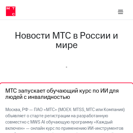
О
сторам и акционерам
Комплаенс и деловая этика
Устойчивое развитие
Медиа-центр
О МТС
О МТС
На главную
компании
О
компании
Стратегия
Стратегия
Новости МТС в России и
Карьера
в МТС
Карьера
мире
в МТС
Пресс-
релизы
История
компании
МТС
о технологиях
Руководство
региона
МТС запускает обучающий курс по ИИ для
Правовая
людей с инвалидностью
информация
Контакты
Москва, РФ — ПАО «МТС» (MOEX: MTSS, МТС или Компания)
объявляет о старте регистрации на разработанную
Медиа-центр
совместно с MWS AI обучающую программу «Каждый
Пресс-
включен» — онлайн курс по применению ИИ-инструментов
релизы