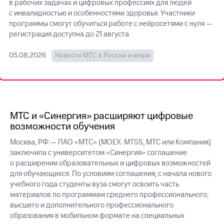
в рабочих задачах и цифровых профессиях для людей
с инвалидностью и особенностями здоровья. Участники
МТС
программы смогут обучиться работе с нейросетями с нуля —
о технологиях
регистрация доступна до 21 августа
.
Достижения
05.08.2026
Новости МТС в России и мире
Интервью
Финансовая
отчетность
Контакты
МТС и «Синергия» расширяют цифровые
возможности обучения
Новости
в
Москва, РФ — ПАО «МТС» (MOEX: MTSS, МТС или Компания)
регионе
заключила с университетом «Синергия» соглашение
о расширении образовательных и цифровых возможностей
м и акционерам
для обучающихся. По условиям соглашения, с начала нового
Корпоративное
учебного года студенты вуза смогут освоить часть
управление
материалов по программам среднего профессионального,
высшего и дополнительного профессионального
Корпоративный
образования в мобильном формате на специальных
секретарь