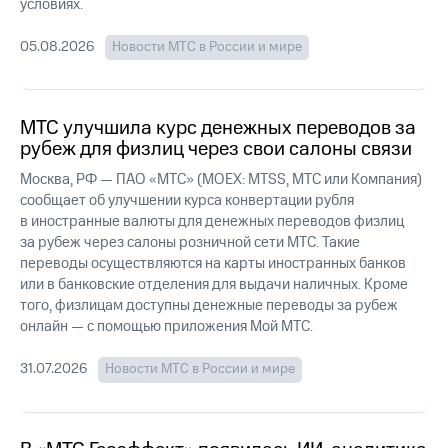
Раскрытие
условиях.
информации
Информация
05.08.2026
Новости МТС в России и мире
акционерам
Документы
ПАО
"МТС"
МТС улучшила курс денежных переводов за
Собрания
рубеж для физлиц через свои салоны связи
акционеров
Личный
Москва, РФ — ПАО «МТС» (MOEX: MTSS, МТС или Компания)
кабинет
сообщает об улучшении курса конвертации рубля
акционера
в иностранные валюты для денежных переводов физлиц
Акционерный
за рубеж через салоны розничной сети МТС. Такие
капитал
переводы осуществляются на карты иностранных банков
Контроль
или в банковские отделения для выдачи наличных. Кроме
и
того, физлицам доступны денежные переводы за рубеж
аудит
Рынок
онлайн — с помощью приложения Мой МТС.
акций
31.07.2026
Новости МТС в России и мире
Описание
Программа
приобретения
Порядок