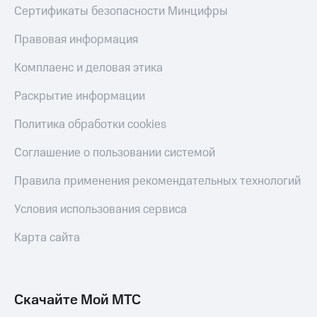
Скидка 30%
с карты
Сертификаты безопасности Минцифры
на связь
МТС Деньги
Правовая информация
С картой
Обзоры
МТС
товаров
Комплаенс и деловая этика
Деньги
МТС
Скидки
Раскрытие информации
Накопления
до 40%
на смартфоны
Политика обработки cookies
Откладывайте
деньги
при
Соглашение о пользовании системой
и получайте
покупке
доход 15%
со связью
Правила применения рекомендательных технологий
Платежи
МТС
и
переводы
Условия использования сервиса
Пополнить
Карта сайта
номер
МТС
Настройки
Скачайте Мой МТС
автоплатежа