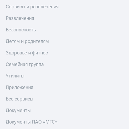
МТС
КИОН
Сервисы и развлечения
Деньги
Строки
МТС
Развлечения
Накопления
Live
Безопасность
Откладывайте
Гудок
деньги
Детям и родителям
и получайте
Мой
доход 15%
МТС
Здоровье и фитнес
Акции
Условия
Все
пополнения
Семейная группа
приложения
Финансы
Скидка
Утилиты
Инвестиции
30%
на связь
Приложения
Получайте
доход
Все сервисы
онлайн
Тарифы
Страхование
RED,
РИИЛ
Документы
Покупка
и МТС Супер
полисов
дешевле
Документы ПАО «МТС»
онлайн
при оплате