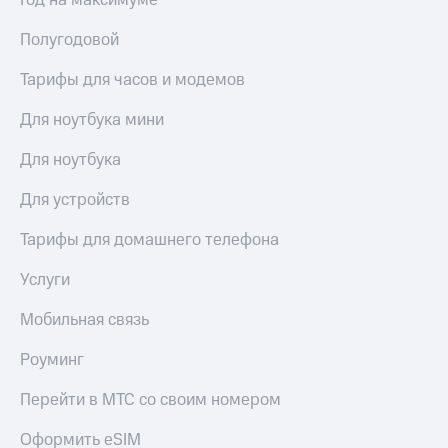
Год на максимуме
висы и подписки
Сертификаты
МТС
безопасности
Полугодовой
Premium
Всё
Подписка
Тарифы для часов и модемов
под
на гигабайты
рукой
интернета,
Для ноутбука мини
в Мой МТС
фильмы,
музыка
Для ноутбука
Посмотрите,
и многое
что
другое
Для устройств
полезного
Семейная
есть
группа
Тарифы для домашнего телефона
в нашем
приложении
Скидка
Услуги
на тарифы,
КИОН
общие
Мобильная связь
подписки
КИОН
и услуги,
Музыка
Роуминг
доступ
к геолокации
КИОН
Перейти в МТС со своим номером
Кино,
Строки
музыка,
Оформить eSIM
книги