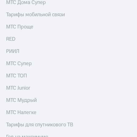
МТС Дома Супер
Услуги
149 ₽/
мес
Тарифы мобильной связи
Акции
МТС
МТС Проще
Домашний
Premium
интернет
RED
Подписка
Домашнее
на гигабайты
ТВ
РИИЛ
интернета,
фильмы,
Спутниковое
МТС Супер
музыка
ТВ
и многое
другое
МТС ТОП
Домашний
Семейная
телефон
группа
МТС Junior
Перейти
Скидка
МТС Мудрый
в МТС
на тарифы,
со своим
общие
МТС Налегке
номером
подписки
и услуги,
Тарифы для спутникового ТВ
Поддержка
доступ
к геолокации