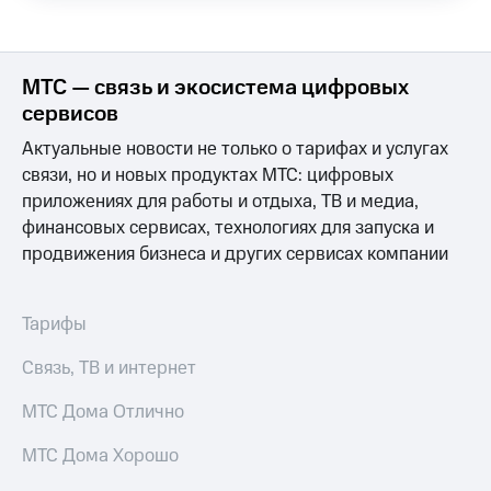
Выбрать
ТВ и телефон
красивый
для дома
номер
Услуги
МТС — связь и экосистема цифровых
Заменить
SIM-
Личный
сервисов
карту
кабинет
Актуальные новости не только о тарифах и услугах
интернета
Перейти
и
связи, но и новых продуктах МТС: цифровых
на
ТВ
приложениях для работы и отдыха, ТВ и медиа,
eSIM
Личный
финансовых сервисах, технологиях для запуска и
кабинет
продвижения бизнеса и других сервисах компании
Для дома
спутникового
Выберите
ТВ
и подключите
Скачать
ТВ
приложение
Тарифы
с выгодным
Мой
тарифом
МТС
Связь, ТВ и интернет
Акции
Тарифы
МТС Дома Отлично
Интернет,
ТВ и телефон
Видеонаблюдение
МТС Дома Хорошо
для дома
для дома