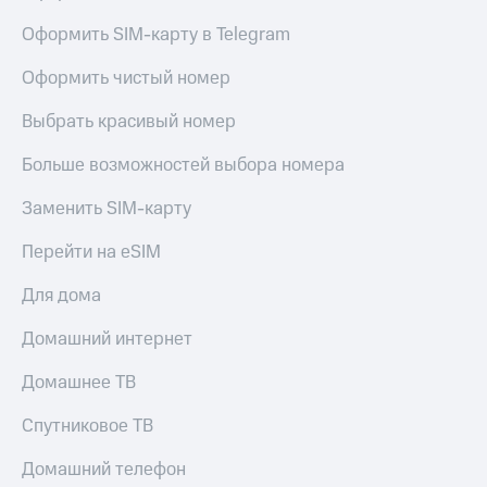
Live
и не
только
Оформить SIM-карту в Telegram
Гудок
Безопасность
Оформить чистый номер
Мой
МТС
Финансы
Выбрать красивый номер
Все
Детям
Больше возможностей выбора номера
приложения
и родителям
Заменить SIM-карту
Инвестиции
Здоровье
и фитнес
Перейти на eSIM
Получайте
доход
Приложения
Для дома
онлайн
от МТС
Страхование
Домашний интернет
Акции
Покупка
полисов
Домашнее ТВ
Приложения
онлайн
КИОН
Скидка 30%
Спутниковое ТВ
на связь
КИОН
Музыка
Домашний телефон
С картой