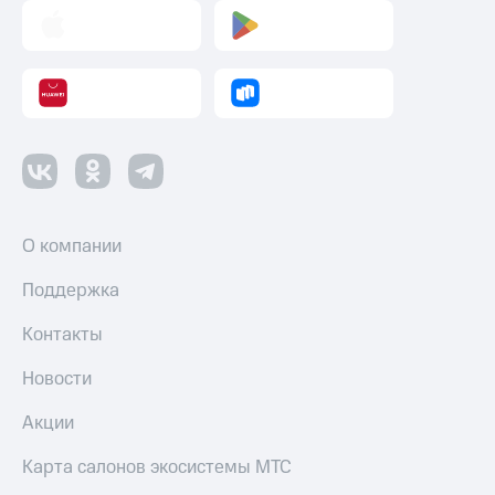
Пополнить
номер
другого
оператора
Оплата
интернета
и
ТВ
Переводы
О компании
с
телефона
Поддержка
на карту
Контакты
МТС Pay
Оплата
Новости
по QR-
коду
Акции
за границей
Карта салонов экосистемы МТС
тернет-магазин