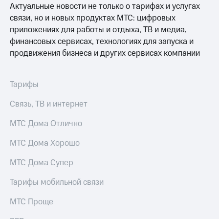
Актуальные новости не только о тарифах и услугах
МТС
связи, но и новых продуктах МТС: цифровых
о технологиях
приложениях для работы и отдыха, ТВ и медиа,
финансовых сервисах, технологиях для запуска и
Достижения
продвижения бизнеса и других сервисах компании
Интервью
Финансовая
Тарифы
отчетность
Связь, ТВ и интернет
Контакты
МТС Дома Отлично
Новости
в
МТС Дома Хорошо
регионе
МТС Дома Супер
м и акционерам
Корпоративное
Тарифы мобильной связи
управление
МТС Проще
Корпоративный
секретарь