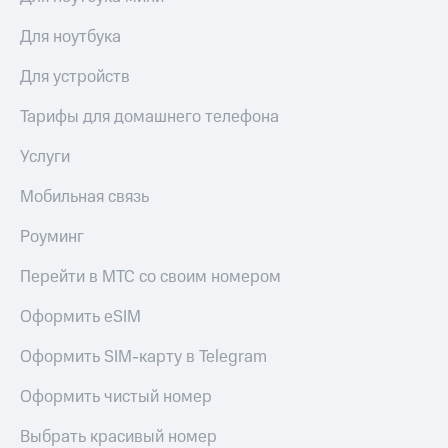
выкупа
акций
Для ноутбука
Дивиденды
Рынок
Для устройств
облигаций
Тарифы для домашнего телефона
Описание
Еврооблигации-2023
Услуги
Уведомление
о
Мобильная связь
погашении
именных
Роуминг
облигаций
Другое
Перейти в МТС со своим номером
Регистратор
Оформить eSIM
Реквизиты
Контакты
Оформить SIM-карту в Telegram
йчивое развитие
и деловая этика
Оформить чистый номер
На главную
Выбрать красивый номер