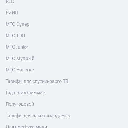
RED
Раскрытие
информации
Информация
РИИЛ
акционерам
Документы
МТС Супер
ПАО
"МТС"
МТС ТОП
Собрания
акционеров
МТС Junior
Личный
кабинет
МТС Мудрый
акционера
Акционерный
МТС Налегке
капитал
Контроль
Тарифы для спутникового ТВ
и
аудит
Год на максимуме
Рынок
акций
Полугодовой
Описание
Программа
Тарифы для часов и модемов
приобретения
Порядок
Для ноутбука мини