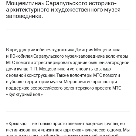
Мощевитина» Сарапульского историко-
архитектурного и художественного музея-
МТС
заповедника.
о технологиях
Достижения
Интервью
В преддверии юбилея художника Дмитрия Мощевитина
Финансовая
отчетность
и
110-юбилея
Сарапульского музея-заповедника волонтеры
МТС помогли отреставрировать здание бывшей загородной
Контакты
дачи купца П. П. Мощевитина и установить крыльцо
с кованой конструкцией. Также волонтеры МТС помогли
Новости
в уборке территории музея. Мероприятие прошло при
в
поддержке всероссийского волонтерского проекта МТС
регионе
«Культурный код».
м и акционерам
Корпоративное
управление
«Крыльцо — не только просто элемент входной группы, но
Корпоративный
и стилизованная «визитная карточка» купеческого дома. Мы
секретарь