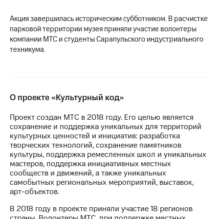
выкупа
акций
Акция завершилась историческим субботником. В расчистке
Дивиденды
парковой территории музея приняли участие волонтеры
Рынок
компании МТС и студенты Сарапульского индустриального
облигаций
техникума.
Описание
Еврооблигации-2023
Уведомление
о
О проекте «Культурный код»
погашении
именных
Проект создан МТС в 2018 году. Его целью является
облигаций
сохранение и поддержка уникальных для территорий
Другое
культурных ценностей и инициатив: разработка
творческих технологий, сохранение памятников
Регистратор
культуры, поддержка ремесленных школ и уникальных
Реквизиты
мастеров, поддержка инициативных местных
Контакты
сообществ и движений, а также уникальных
йчивое развитие
самобытных региональных мероприятий, выставок,
и деловая этика
арт-объектов.
На главную
В 2018 году в проекте приняли участие 18 регионов
страны. Волонтеры МТС, при поддержке местных