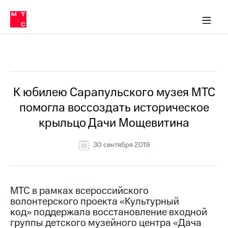
О
сторам и акционерам
Комплаенс и деловая этика
Устойчивое развитие
Медиа-центр
О МТС
О МТС
На главную
компании
О
компании
Стратегия
Стратегия
Все Новости
Карьера
в МТС
Карьера
в МТС
Пресс-
К юбилею Сарапульского музея МТС
релизы
История
помогла воссоздать историческое
компании
МТС
крыльцо Дачи Мощевитина
о технологиях
Руководство
региона
30 сентября 2019
Правовая
информация
Контакты
МТС в рамках всероссийского
волонтерского проекта «Культурный
Медиа-центр
код» поддержала восстановление входной
Пресс-
группы детского музейного центра «Дача
релизы