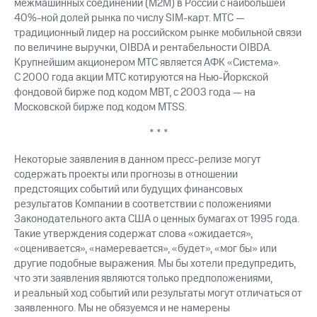
межмашинных соединений (М2М) в России c наибольшей
40%-ной
долей рынка по числу
SIM-карт.
МТС —
традиционный лидер на российском рынке мобильной связи
по величине выручки, OIBDA и рентабельности OIBDA.
Крупнейшим акционером МТС является АФК «Система».
С 2000 года акции МТС котируются на
Нью-Йоркской
фондовой бирже под кодом MBT, с 2003 года — на
Московской бирже под кодом MTSS.
* * *
Некоторые заявления в данном пресс-релизе могут
содержать проекты или прогнозы в отношении
предстоящих событий или будущих финансовых
результатов Компании в соответствии с положениями
Законодательного акта США о ценных бумагах от 1995 года.
Такие утверждения содержат слова «ожидается»,
«оценивается», «намеревается», «будет», «мог бы» или
другие подобные выражения. Мы бы хотели предупредить,
что эти заявления являются только предположениями,
и реальный ход событий или результаты могут отличаться от
заявленного. Мы не обязуемся и не намерены