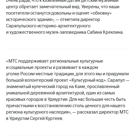
очень рады, что к юбилейным датам детский музейный
Раскрытие
центр обретает замечательный вид. Уверены, что наши
информации
Информация
посетители останутся довольны и оценят «обновку»
акционерам
исторического здания», — отметила директор
Документы
Сарапульского историко-архитектурного
ПАО
и художественного музея-заповедника Сабина Креклина.
"МТС"
Собрания
акционеров
Личный
кабинет
«МТС поддерживает региональные культурные
акционера
и социальные проекты и развивает в каждом
Акционерный
уголке России местные традиции, для этого мы и придумали
капитал
большой волонтерский проект «Культурный код». Сарапул —
Контроль
знаменитый купеческий город на Каме, прославленный
и
уникальной деревянной архитектурой, один из самых
аудит
Рынок
красивых городов в Удмуртии. Для нас большая честь быть
акций
причастными к восстановлению столь ценного для нашего
региона культурного наследия», — рассказал директор МТС
Описание
в Удмуртии Сергей Куртеев.
Программа
приобретения
Порядок