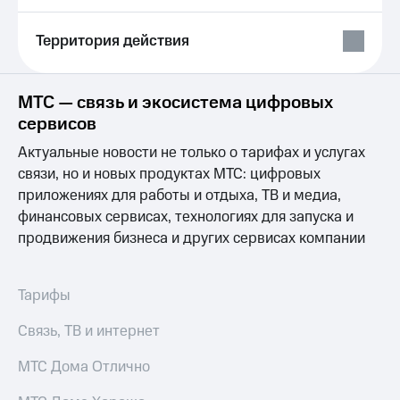
Выбрать
ТВ и телефон
красивый
для дома
номер
Территория действия
Услуги
Заменить
SIM-
Личный
МТС — связь и экосистема цифровых
карту
кабинет
сервисов
интернета
Перейти
и
Актуальные новости не только о тарифах и услугах
на
ТВ
eSIM
связи, но и новых продуктах МТС: цифровых
Личный
кабинет
приложениях для работы и отдыха, ТВ и медиа,
Для дома
спутникового
финансовых сервисах, технологиях для запуска и
Выберите
ТВ
продвижения бизнеса и других сервисах компании
и подключите
Скачать
ТВ
приложение
с выгодным
Мой
тарифом
МТС
Тарифы
Акции
Тарифы
Связь, ТВ и интернет
Интернет,
ТВ и телефон
Видеонаблюдение
МТС Дома Отлично
для дома
для дома