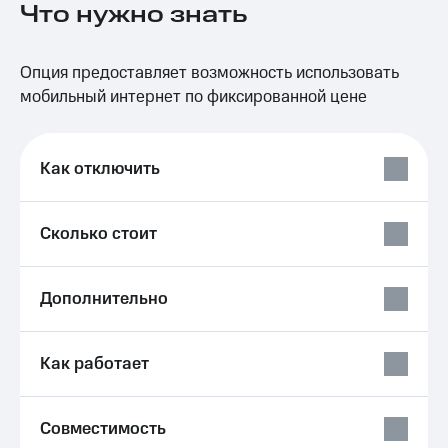
Что нужно знать
на связь
Роуминг
Тарифы
Опция предоставляет возможность использовать
RED,
Семейная
РИИЛ
мобильный интернет по фиксированной цене
группа
и МТС
Супер
Заказать
дешевле
SIM-
Как отключить
при
карту
оплате
с карты
Оформить
МТС
Сколько стоит
eSIM
Деньги
SIM-
Выберите
Дополнительно
карта
и подключите
для
ТВ
иностранцев
с выгодным
тарифом
Как работает
Оформить
чистый
Тарифы
номер
Совместимость
Интернет,