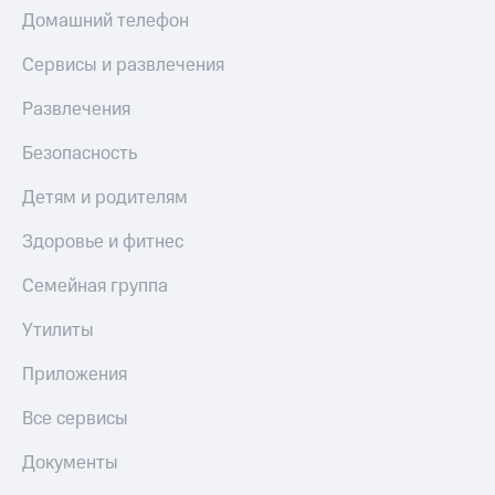
МТС
Домашний телефон
КИОН
Деньги
Строки
МТС
Сервисы и развлечения
Накопления
Live
Развлечения
Откладывайте
Гудок
деньги
Безопасность
и получайте
Мой
доход 15%
МТС
Детям и родителям
Акции
Условия
Все
Здоровье и фитнес
пополнения
приложения
Финансы
Семейная группа
Скидка
Инвестиции
30%
Утилиты
на связь
Получайте
доход
Приложения
онлайн
Тарифы
Страхование
RED,
Все сервисы
РИИЛ
Покупка
и МТС Супер
Документы
полисов
дешевле
онлайн
при оплате