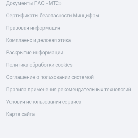
Скидка 30%
с карты
Документы ПАО «МТС»
на связь
МТС Деньги
Сертификаты безопасности Минцифры
С картой
Обзоры
МТС
товаров
Правовая информация
Деньги
МТС
Скидки
Комплаенс и деловая этика
Накопления
до 40%
на смартфоны
Раскрытие информации
Откладывайте
деньги
при
Политика обработки cookies
и получайте
покупке
доход 15%
со связью
Соглашение о пользовании системой
Платежи
МТС
и
Правила применения рекомендательных технологий
переводы
Условия использования сервиса
Пополнить
номер
Карта сайта
МТС
Настройки
автоплатежа