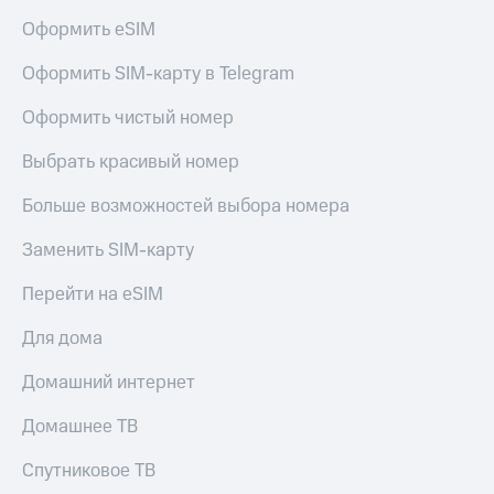
Live
и не
Оформить eSIM
только
Гудок
Оформить SIM-карту в Telegram
Безопасность
Мой
МТС
Финансы
Оформить чистый номер
Все
Детям
Выбрать красивый номер
приложения
и родителям
Больше возможностей выбора номера
Инвестиции
Здоровье
и фитнес
Заменить SIM-карту
Получайте
доход
Приложения
Перейти на eSIM
онлайн
от МТС
Страхование
Для дома
Акции
Покупка
Домашний интернет
полисов
Приложения
онлайн
КИОН
Скидка 30%
Домашнее ТВ
на связь
КИОН
Спутниковое ТВ
Музыка
С картой