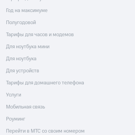
висы и подписки
Сертификаты
МТС
безопасности
Год на максимуме
Premium
Всё
Полугодовой
Подписка
под
на гигабайты
рукой
Тарифы для часов и модемов
интернета,
в Мой МТС
фильмы,
Для ноутбука мини
музыка
Посмотрите,
и многое
что
другое
Для ноутбука
полезного
Семейная
есть
группа
Для устройств
в нашем
приложении
Скидка
Тарифы для домашнего телефона
на тарифы,
КИОН
общие
Услуги
подписки
КИОН
и услуги,
Мобильная связь
Музыка
доступ
к геолокации
Роуминг
КИОН
Кино,
Строки
музыка,
Перейти в МТС со своим номером
книги