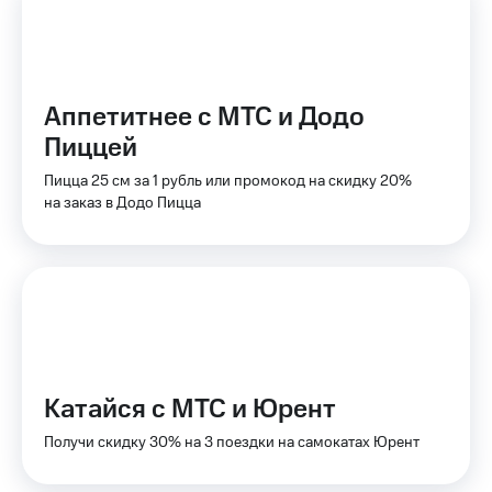
на связь
Роуминг
Тарифы
RED,
Семейная
РИИЛ
Аппетитнее с МТС и Додо
группа
и МТС
Пиццей
Супер
Заказать
дешевле
Пицца 25 см за 1 рубль или промокод на скидку 20%
SIM-
при
на заказ в Додо Пицца
карту
оплате
с карты
Оформить
МТС
eSIM
Деньги
SIM-
Выберите
карта
и подключите
для
ТВ
иностранцев
с выгодным
тарифом
Катайся с МТС и Юрент
Оформить
чистый
Получи скидку 30% на 3 поездки на самокатах Юрент
Тарифы
номер