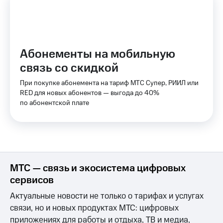
КИОН
Скидка 30%
Музыка
на связь
КИОН
С картой
Абонементы на мобильную
Строки
МТС
Деньги
связь со скидкой
Live
МТС
При покупке абонемента на тариф МТС Супер, РИИЛ или
Гудок
Накопления
RED для новых абонентов — выгода до 40%
по абонентской плате
Мой
Откладывайте
МТС
деньги
и получайте
Все
доход 15%
приложения
Акции
Финансы
Инвестиции
Условия
МТС — связь и экосистема цифровых
пополнения
сервисов
Получайте
доход
Скидка
Актуальные новости не только о тарифах и услугах
онлайн
30%
связи, но и новых продуктах МТС: цифровых
на связь
приложениях для работы и отдыха, ТВ и медиа,
Страхование