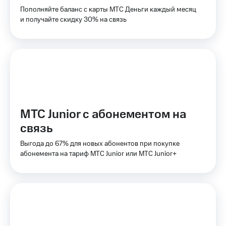
для дома
Пополняйте баланс с карты МТС Деньги каждый месяц
и получайте скидку 30% на связь
Услуги
149 ₽/
мес
Акции
МТС
Домашний
Premium
интернет
Подписка
Домашнее
на гигабайты
ТВ
интернета,
МТС Junior с абонементом на
фильмы,
Спутниковое
музыка
связь
ТВ
и многое
другое
Выгода до 67% для новых абонентов при покупке
Домашний
абонемента на тариф МТС Junior или МТС Junior+
телефон
Семейная
группа
Перейти
в МТС
Скидка
со своим
на тарифы,
номером
общие
подписки
Поддержка
и услуги,