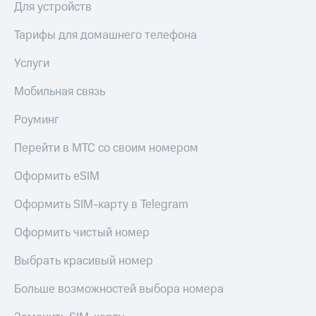
Для устройств
Оплата
по QR-
Тарифы для домашнего телефона
коду
за границей
Услуги
тернет-магазин
Мобильная связь
Смартфоны
Роуминг
Наушники
и
Перейти в МТС со своим номером
колонки
Оформить eSIM
Умные
часы
и
Оформить SIM-карту в Telegram
трекеры
Оформить чистый номер
Умный
дом
Выбрать красивый номер
Планшеты
Больше возможностей выбора номера
Акции