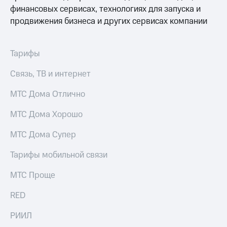
финансовых сервисах, технологиях для запуска и
Тарифы
Покупка
продвижения бизнеса и других сервисах компании
RED,
полисов
РИИЛ
онлайн
и МТС Супер
дешевле
Тарифы
Скидка 30%
при оплате
на связь
с карты
Связь, ТВ и интернет
МТС Деньги
С картой
МТС
МТС Дома Отлично
Обзоры
Деньги
товаров
МТС Дома Хорошо
МТС
Скидки
Накопления
МТС Дома Супер
до 40%
Откладывайте
на смартфоны
Тарифы мобильной связи
деньги
и получайте
при
МТС Проще
доход 15%
покупке
со связью
Платежи
RED
МТС
и
переводы
РИИЛ