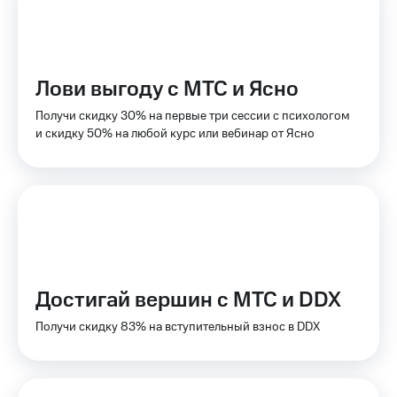
КИОН
Кино,
Строки
музыка,
книги
Live
и не
только
Лови выгоду с МТС и Ясно
Гудок
Получи скидку 30% на первые три сессии с психологом
Безопасность
Мой
и скидку 50% на любой курс или вебинар от Ясно
МТС
Финансы
Все
Детям
приложения
и родителям
Инвестиции
Здоровье
и фитнес
Получайте
доход
Приложения
Достигай вершин с МТС и DDX
онлайн
от МТС
Получи скидку 83% на вступительный взнос в DDX
Страхование
Акции
Покупка
Приложения
полисов
КИОН
онлайн