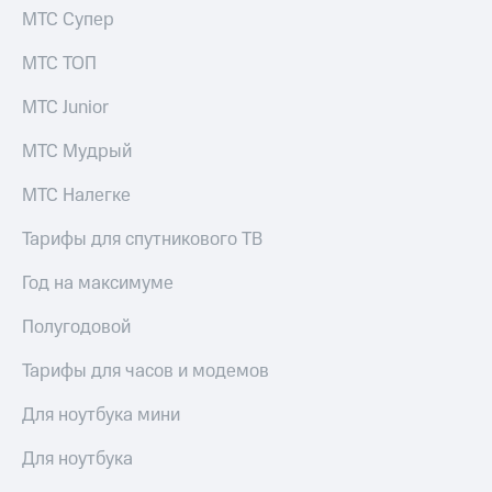
Пополнить
МТС Супер
номер
МТС
МТС ТОП
Настройки
МТС Junior
автоплатежа
МТС Мудрый
Пополнить
номер
МТС Налегке
другого
оператора
Тарифы для спутникового ТВ
Оплата
Год на максимуме
интернета
и
Полугодовой
ТВ
Переводы
Тарифы для часов и модемов
с
телефона
Для ноутбука мини
на карту
Для ноутбука
МТС Pay