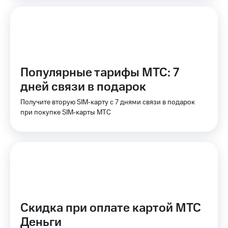
Интернет,
Выбрать
ТВ и телефон
красивый
для дома
номер
Заменить
Услуги
SIM-
карту
Личный
Популярные тарифы МТС: 7
кабинет
Перейти
дней связи в подарок
интернета
на
и
eSIM
Получите вторую SIM‑карту с 7 днями связи в подарок
ТВ
при покупке SIM‑карты МТС
Личный
Для дома
кабинет
Выберите
спутникового
и подключите
ТВ
ТВ
Скачать
с выгодным
приложение
тарифом
Мой
МТС
Акции
Тарифы
Интернет,
Скидка при оплате картой МТС
ТВ и телефон
Деньги
Видеонаблюдение
для дома