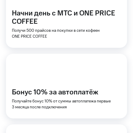
доступ
висы и подписки
к геолокации
Начни день с МТС и ONE PRICE
МТС
COFFEE
Сертификаты
Premium
безопасности
Получи 500 прайсов на покупки в сети кофеен
Подписка
ONE PRICE COFFEE
Всё
на гигабайты
интернета,
под
фильмы,
рукой
музыка
в Мой МТС
и многое
другое
Посмотрите,
что
Семейная
полезного
группа
есть
Бонус 10% за автоплатёж
в нашем
Скидка
приложении
на тарифы,
Получайте бонус 10% от суммы автоплатежа первые
общие
3 месяца после подключения
КИОН
подписки
и услуги,
КИОН
доступ
Музыка
к геолокации