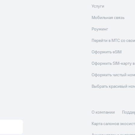
Услуги
Мобильная связь
Роуминг
Перейти в МТС со св
Оформить eSIM
Оформить SIM-карту в
Оформить чистый но
Выбрать красивый но
О компании
Подде
Карта салонов экоси