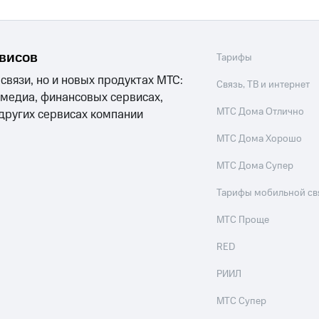
ые часы и трекеры
Умный дом
Планшеты
Акции и 
ход 15%
рвисов
Тарифы
 связи, но и новых продуктах МТС:
Связь, ТВ и интернет
 медиа, финансовых сервисах,
МТС Дома Отлично
ле при оплате с карты МТС Деньги
 других сервисах компании
МТС Дома Хорошо
МТС Дома Супер
Тарифы мобильной св
МТС Проще
RED
РИИЛ
МТС Супер