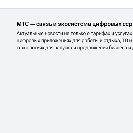
Смартфоны
Наушники и колонки
Умн
МТС Накопления
Откладывайте деньги и получайте до
Акции
Условия пополнения
МТС — связь и экосистема цифровых се
Актуальные новости не только о тарифах и услугах
Скидка 30% на связь
цифровых приложениях для работы и отдыха, ТВ и
Тарифы RED, РИИЛ и МТС Супер дешев
технологиях для запуска и продвижения бизнеса и
Обзоры товаров
Скидки до 40%
на смартфоны
при покупке со связью МТС