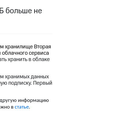
ГБ больше не
фитнес
Приложения от МТС
Приложения
Финансы
ном хранилище Вторая
 облачного сервиса
ть хранить в облаке
ъем хранимых данных
ную подписку. Первый
 и другую информацию
ожно в
статье
.
угого оператора
Оплата
Интернет-магазин