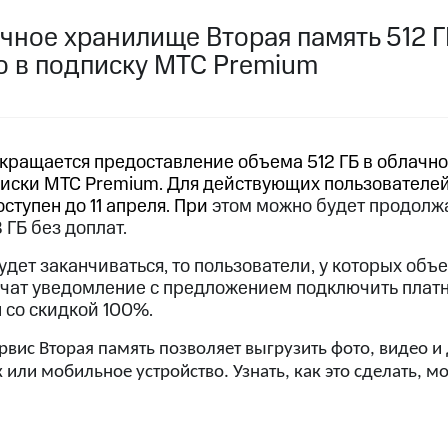
услуги, доступ к геолокации
ачное хранилище Вторая память 512 
пасность
Финансы
Детям и родителям
Здоровье и 
ильмы, музыка и многое другое
о в подписку МТС Premium
услуги, доступ к геолокации
ive
Гудок
Мой МТС
Все приложения
рекращается предоставление объема 512 ГБ в облач
писки МТС Premium. Для действующих пользователей
оступен до 11 апреля. При
этом можно будет продолжа
ГБ без доплат.
 в нашем приложении
удет заканчиваться, то пользователи, у которых об
ive
Гудок
Мой МТС
Все приложения
Инвестиции
учат уведомление с предложением подключить плат
 со скидкой 100%.
ход 15%
рвис Вторая память позволяет выгрузить фото, видео
 или мобильное устройство. Узнать, как это сделать, м
ер МТС
Настройки автоплатежа
Пополнить номер др
 на карту
МТС Pay
Оплата по QR-коду за границей