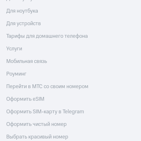
Скидка 30%
с карты
на связь
МТС Деньги
Для ноутбука
С картой
Обзоры
Для устройств
МТС
товаров
Деньги
Тарифы для домашнего телефона
МТС
Скидки
Накопления
до 40%
Услуги
на смартфоны
Откладывайте
Мобильная связь
деньги
при
и получайте
покупке
Роуминг
доход 15%
со связью
Платежи
МТС
Перейти в МТС со своим номером
и
переводы
Оформить eSIM
Пополнить
номер
Оформить SIM-карту в Telegram
МТС
Оформить чистый номер
Настройки
автоплатежа
Выбрать красивый номер