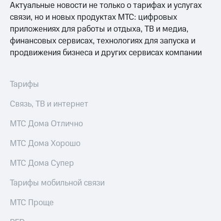
Live
Актуальные новости не только о тарифах и услугах
и не
только
связи, но и новых продуктах МТС: цифровых
Гудок
приложениях для работы и отдыха, ТВ и медиа,
Безопасность
Мой
финансовых сервисах, технологиях для запуска и
МТС
Финансы
продвижения бизнеса и других сервисах компании
Все
Детям
приложения
и родителям
Тарифы
Инвестиции
Здоровье
Связь, ТВ и интернет
и фитнес
Получайте
МТС Дома Отлично
доход
Приложения
онлайн
от МТС
МТС Дома Хорошо
Страхование
Акции
Покупка
МТС Дома Супер
полисов
Приложения
онлайн
Тарифы мобильной связи
КИОН
Скидка 30%
на связь
МТС Проще
КИОН
Музыка
С картой