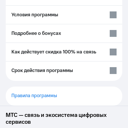
висы и подписки
Сертификаты
МТС
безопасности
Premium
Условия программы
Всё
Подписка
под
на гигабайты
рукой
Подробнее о бонусах
интернета,
в Мой МТС
фильмы,
музыка
Посмотрите,
и многое
Как действует скидка 100% на связь
что
другое
полезного
Семейная
есть
группа
в нашем
Срок действия программы
приложении
Скидка
на тарифы,
КИОН
общие
подписки
Правила программы
КИОН
и услуги,
Музыка
доступ
к геолокации
КИОН
МТС — связь и экосистема цифровых
Кино,
Строки
музыка,
сервисов
книги