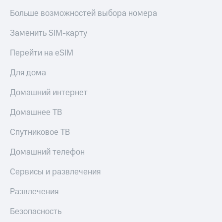
Пополнить
Больше возможностей выбора номера
номер
другого
Заменить SIM-карту
оператора
Перейти на eSIM
Оплата
интернета
Для дома
и
ТВ
Домашний интернет
Переводы
Домашнее ТВ
с
телефона
на карту
Спутниковое ТВ
МТС Pay
Домашний телефон
Оплата
Сервисы и развлечения
по QR-
коду
Развлечения
за границей
Безопасность
тернет-магазин