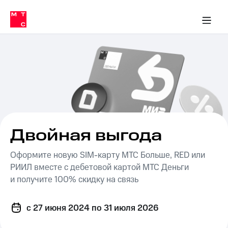
Перенести
ка 30% на связь
обильная связь
Сервисы и подписки
Интернет-магазин
Для дома
Скидка 30% на связь
Личные кабинеты
Финансы
Приложения
номер
ичные кабинеты
в МТС
Мобильная
связь
Тарифы
Интернет
и
ТВ
Услуги
Спутниковое
ТВ
Роуминг
МТС
Двойная выгода
Деньги
Личный
Оформите новую
SIM-карту
МТС Больше, RED или
кабинет
Мобильная связь
Скачать
РИИЛ вместе с дебетовой картой МТС Деньги
Перенести
приложение
номер
и получите 100% скидку на связь
Мой
в МТС
МТС
Акции
Тарифы
c 27 июня 2024
по 31 июля 2026
Скидка 30%
Услуги