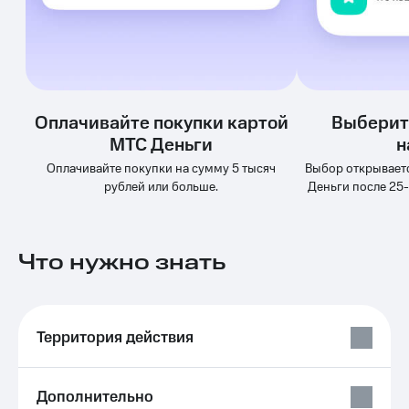
Услуги
149 ₽/
мес
Акции
МТС
Домашний
Premium
интернет
Оплачивайте покупки картой
Выберит
Подписка
Домашнее
на гигабайты
МТС Деньги
н
ТВ
интернета,
Оплачивайте покупки на сумму 5 тысяч
Выбор открывает
фильмы,
Спутниковое
рублей или больше.
Деньги после 25-
музыка
ТВ
и многое
другое
Домашний
Семейная
телефон
Что нужно знать
группа
Перейти
Скидка
в МТС
на тарифы,
со своим
общие
Территория действия
номером
подписки
и услуги,
Поддержка
доступ
Дополнительно
к геолокации