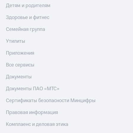
Смартфоны
Детям и родителям
Наушники
Здоровье и фитнес
и
колонки
Семейная группа
Умные
Утилиты
часы
и
Приложения
трекеры
Умный
Все сервисы
дом
Документы
Планшеты
Документы ПАО «МТС»
Акции
и
Сертификаты безопасности Минцифры
скидки
Правовая информация
Все
товары
Комплаенс и деловая этика