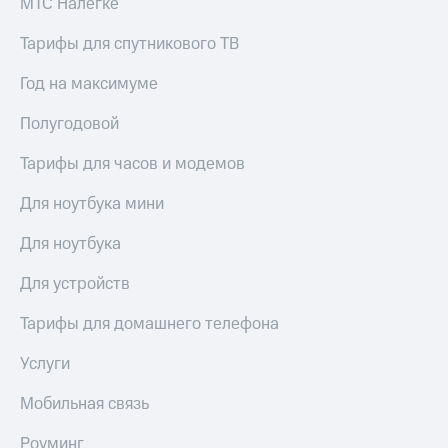
МТС Налегке
висы и подписки
Сертификаты
МТС
безопасности
Premium
Тарифы для спутникового ТВ
Всё
Подписка
Год на максимуме
под
на гигабайты
рукой
интернета,
Полугодовой
в Мой МТС
фильмы,
музыка
Тарифы для часов и модемов
Посмотрите,
и многое
что
другое
Для ноутбука мини
полезного
Семейная
есть
группа
Для ноутбука
в нашем
приложении
Скидка
Для устройств
на тарифы,
КИОН
общие
Тарифы для домашнего телефона
подписки
КИОН
и услуги,
Музыка
Услуги
доступ
к геолокации
КИОН
Кино,
Мобильная связь
Строки
музыка,
книги
Роуминг