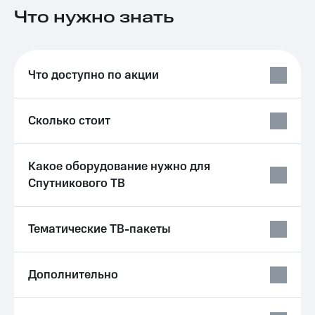
на связь
Что нужно знать
Роуминг
Тарифы
RED,
Семейная
РИИЛ
Что доступно по акции
группа
и МТС
Супер
Заказать
дешевле
SIM-
при
Сколько стоит
карту
оплате
с карты
Оформить
МТС
Какое оборудование нужно для
eSIM
Деньги
Спутникового ТВ
SIM-
Выберите
карта
и подключите
для
ТВ
Тематические ТВ-пакеты
иностранцев
с выгодным
тарифом
Оформить
Дополнительно
чистый
Тарифы
номер
Интернет,