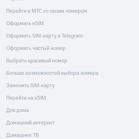
Live
и не
только
Перейти в МТС со своим номером
Гудок
Безопасность
Оформить eSIM
Мой
МТС
Финансы
Оформить SIM-карту в Telegram
Все
Детям
Оформить чистый номер
приложения
и родителям
Выбрать красивый номер
Инвестиции
Здоровье
и фитнес
Получайте
Больше возможностей выбора номера
доход
Приложения
онлайн
Заменить SIM-карту
от МТС
Страхование
Акции
Перейти на eSIM
Покупка
полисов
Приложения
Для дома
онлайн
КИОН
Скидка 30%
Домашний интернет
на связь
КИОН
Музыка
Домашнее ТВ
С картой