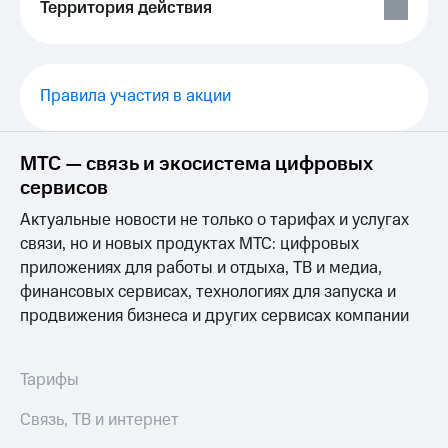
Выбрать
ТВ и телефон
Территория действия
красивый
для дома
номер
Услуги
Заменить
Правила участия в акции
SIM-
Личный
карту
кабинет
интернета
Перейти
и
МТС — связь и экосистема цифровых
на
ТВ
сервисов
eSIM
Личный
кабинет
Актуальные новости не только о тарифах и услугах
Для дома
спутникового
связи, но и новых продуктах МТС: цифровых
Выберите
ТВ
приложениях для работы и отдыха, ТВ и медиа,
и подключите
Скачать
ТВ
приложение
финансовых сервисах, технологиях для запуска и
с выгодным
Мой
продвижения бизнеса и других сервисах компании
тарифом
МТС
Акции
Тарифы
Тарифы
Интернет,
ТВ и телефон
Видеонаблюдение
Связь, ТВ и интернет
для дома
для дома