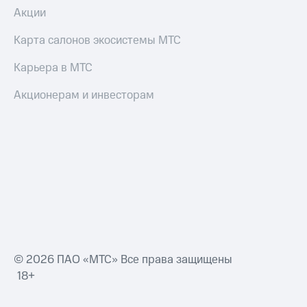
Смартфоны
Акции
Наушники
Карта салонов экосистемы МТС
и
колонки
Карьера в МТС
Умные
Акционерам и инвесторам
часы
и
трекеры
Умный
дом
Планшеты
Акции
и
скидки
© 2026 ПАО «МТС» Все права защищены
Все
18+
товары