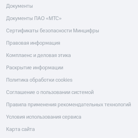
Скидка 30%
с карты
Документы
на связь
МТС Деньги
Документы ПАО «МТС»
С картой
Обзоры
МТС
товаров
Сертификаты безопасности Минцифры
Деньги
МТС
Скидки
Правовая информация
Накопления
до 40%
на смартфоны
Комплаенс и деловая этика
Откладывайте
деньги
при
и получайте
Раскрытие информации
покупке
доход 15%
со связью
Платежи
Политика обработки cookies
МТС
и
переводы
Соглашение о пользовании системой
Пополнить
Правила применения рекомендательных технологий
номер
МТС
Условия использования сервиса
Настройки
Карта сайта
автоплатежа