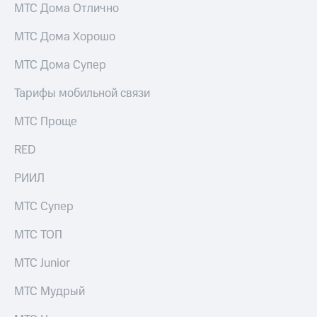
МТС Дома Отлично
Услуги
149 ₽/
мес
Акции
МТС Дома Хорошо
МТС
Домашний
МТС Дома Супер
Premium
интернет
Тарифы мобильной связи
Подписка
Домашнее
на гигабайты
ТВ
интернета,
МТС Проще
фильмы,
Спутниковое
музыка
RED
ТВ
и многое
другое
РИИЛ
Домашний
Семейная
телефон
группа
МТС Супер
Перейти
Скидка
МТС ТОП
в МТС
на тарифы,
со своим
общие
МТС Junior
номером
подписки
и услуги,
МТС Мудрый
Поддержка
доступ
к геолокации