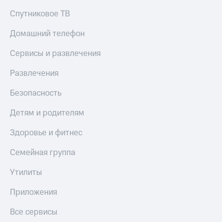
МТС
КИОН
Спутниковое ТВ
Деньги
Строки
МТС
Домашний телефон
Накопления
Live
Сервисы и развлечения
Откладывайте
Гудок
деньги
и получайте
Развлечения
Мой
доход 15%
МТС
Акции
Безопасность
Условия
Все
пополнения
Детям и родителям
приложения
Финансы
Скидка
Здоровье и фитнес
Инвестиции
30%
на связь
Получайте
Семейная группа
доход
онлайн
Тарифы
Утилиты
Страхование
RED,
РИИЛ
Приложения
Покупка
и МТС Супер
полисов
дешевле
Все сервисы
онлайн
при оплате