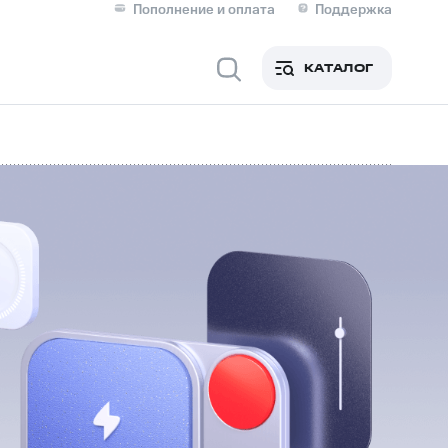
Пополнение и оплата
Поддержка
Скидка 30% на связь
Личные кабинеты
КАТАЛОГ
Мобильная связь
IM-карта для иностранцев
M
Для дома
ерейти в МТС со своим
ой МТС
Сервисы и подписки
фитнес
Приложения от МТС