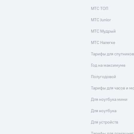
МТС ТОП
МТС Junior
МТС Мудрый
МТС Налегке
Тарифы для спутников
Год на максимуме
Полугодовой
Тарифы для часов и м
Для ноутбука мини
Для ноутбука
Для устройств
Тарифы для домашнег