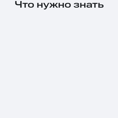
Что нужно знать
Тарифы RED, РИИЛ и МТС Супер дешев
Обзоры товаров
Скидки до 40%
на смартфоны
при покупке со связью МТС