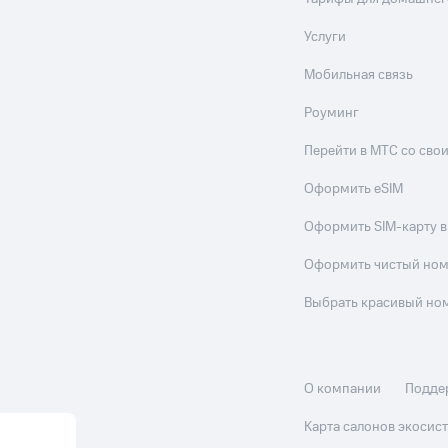
Услуги
Мобильная связь
Роуминг
Перейти в МТС со св
Оформить eSIM
Оформить SIM-карту в
Оформить чистый но
Выбрать красивый но
О компании
Подде
Карта салонов экоси