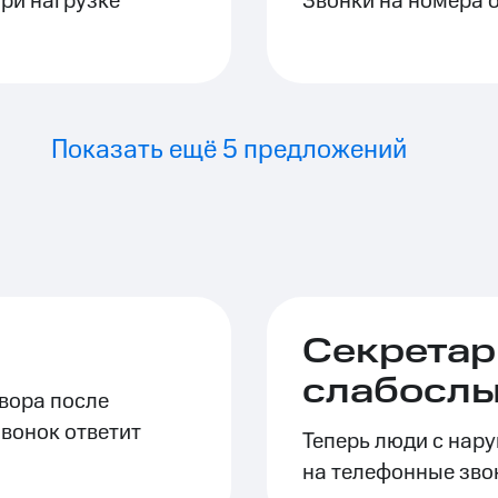
ри нагрузке
Звонки на номера 
Показать ещё 5 предложений
Секретарь
слабосл
вора после
звонок ответит
Теперь люди с нар
на телефонные зво