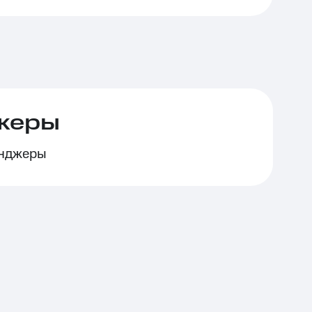
жеры
енджеры