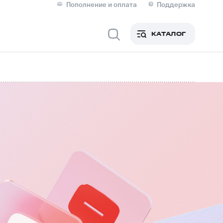
Пополнение и оплата
Поддержка
Скидка 30% на связь
Личные кабинеты
КАТАЛОГ
Мобильная связь
IM-карта для иностранцев
M
Для дома
ерейти в МТС со своим
ой МТС
Сервисы и подписки
фитнес
Приложения от МТС