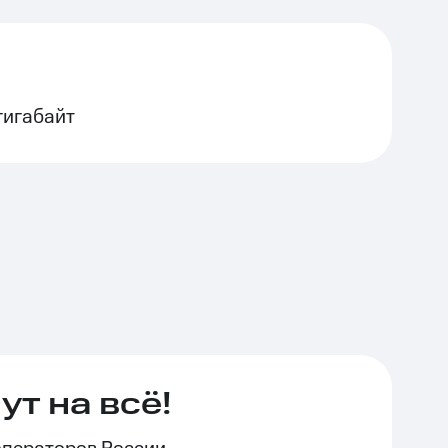
гигабайт
т на всё!