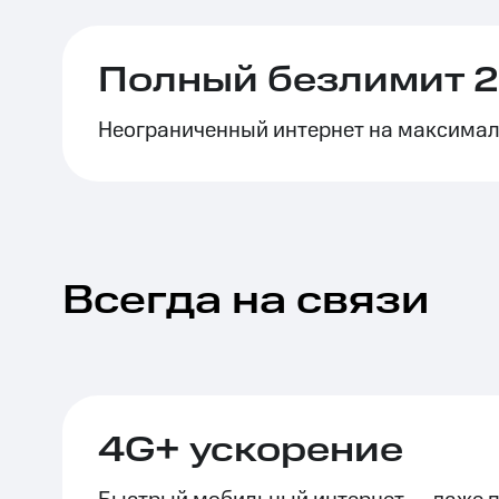
Тарифы RED, РИИЛ и МТС Супер дешев
Полный безлимит 2
Обзоры товаров
Неограниченный интернет на максимал
Скидки до 40%
на смартфоны
при покупке со связью МТС
Всегда на связи
4G+ ускорение