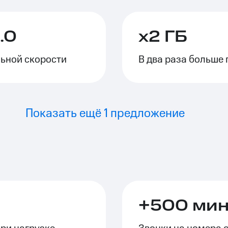
ле при оплате с карты МТС Деньги
.0
х2 ГБ
ьной скорости
В два раза больше 
Показать ещё 1 предложение
+500 мину